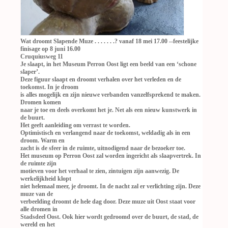
Wat droomt Slapende Muze . . . . . . .? vanaf 18 mei 17.00 --feestelijke
finisage op 8 juni 16.00
Cruquiusweg 11
Je slaapt, in het Museum Perron Oost ligt een beeld van een ‘schone
slaper’.
Deze figuur slaapt en droomt verhalen over het verleden en de
toekomst. In je droom
is alles mogelijk en zijn nieuwe verbanden vanzelfsprekend te maken.
Dromen komen
naar je toe en deels overkomt het je. Net als een nieuw kunstwerk in
de buurt.
Het geeft aanleiding om verrast te worden.
Optimistisch en verlangend naar de toekomst, weldadig als in een
droom. Warm en
zacht is de sfeer in de ruimte, uitnodigend naar de bezoeker toe.
Het museum op Perron Oost zal worden ingericht als slaapvertrek. In
de ruimte zijn
motieven voor het verhaal te zien, zintuigen zijn aanwezig. De
werkelijkheid klopt
niet helemaal meer, je droomt. In de nacht zal er verlichting zijn. Deze
muze van de
verbeelding droomt de hele dag door. Deze muze uit Oost staat voor
alle dromen in
Stadsdeel Oost. Ook hier wordt gedroomd over de buurt, de stad, de
wereld en het