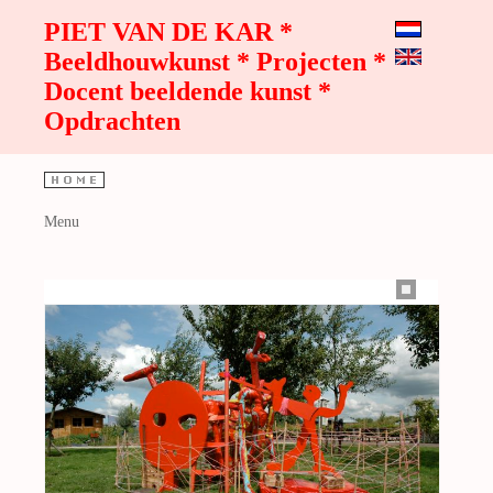
PIET VAN DE KAR *
Beeldhouwkunst * Projecten *
Docent beeldende kunst *
Opdrachten
Menu