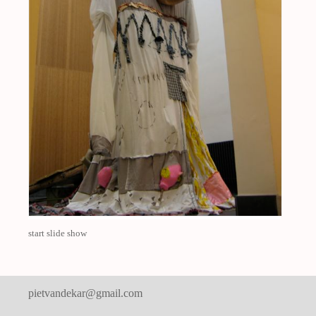
start slide show
pietvandekar@gmail.com