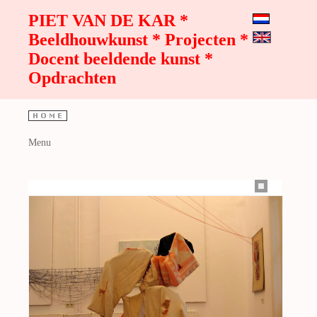
PIET VAN DE KAR *
Beeldhouwkunst * Projecten *
Docent beeldende kunst *
Opdrachten
Menu